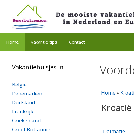
Spring
naar
inhoud
Home
Vakantie tips
Contact
Voord
Vakantiehuisjes in
België
Home
»
Kroat
Denemarken
Duitsland
Kroatië
Frankrijk
Griekenland
Groot Brittannië
Dalmatië