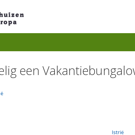
elig een Vakantiebungal
ië
Istrië