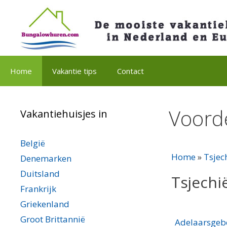
Spring
naar
inhoud
Home
Vakantie tips
Contact
Voord
Vakantiehuisjes in
België
Home
»
Tsjec
Denemarken
Duitsland
Tsjechi
Frankrijk
Griekenland
Groot Brittannië
Adelaarsgeb