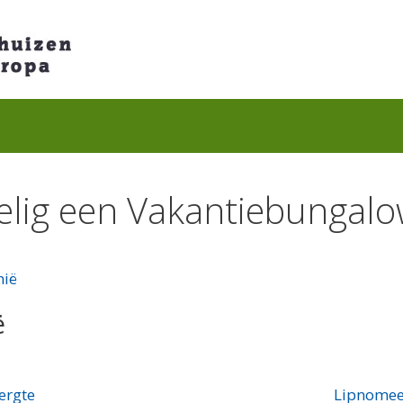
elig een Vakantiebungal
hië
ë
ergte
Lipnomee