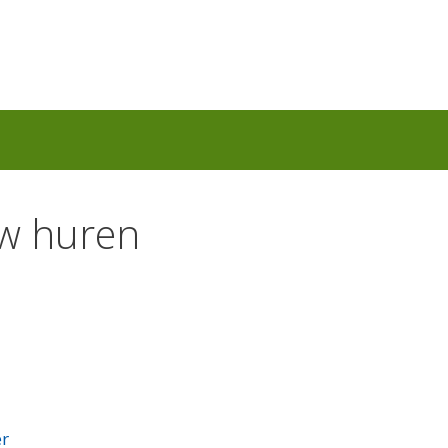
ow huren
r