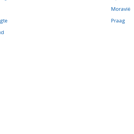
Moravië
gte
Praag
ud