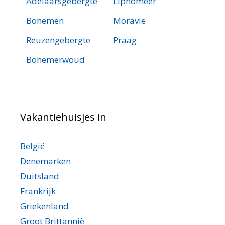
Adelaarsgebergte
Lipnomeer
Bohemen
Moravië
Reuzengebergte
Praag
Bohemerwoud
Vakantiehuisjes in
België
Denemarken
Duitsland
Frankrijk
Griekenland
Groot Brittannië